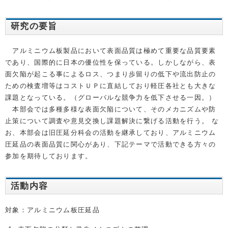
研究の要旨
アルミニウム板製品において表面品質は極めて重要な品質要素
であり、国際的に日本の優位性を保っている。しかしながら、表
面欠陥が起こる事によるロス、つまり歩留りの低下や流出防止の
ための検査増等はコストＵＰに直結しており軽圧各社とも大きな
課題となっている。（グローバルな競争力を低下させる一因。）
本部会では多種多様な表面欠陥について、そのメカニズムや防
止策について調査や意見交換し課題解決に繋げる活動を行う。 な
お、本部会は旧圧延分科会の活動を継承しており、アルミニウム
圧延品の表面品質に関心があり、下記テーマで活動できる方々の
参加を期待しております。
活動内容
対象：アルミニウム板圧延品