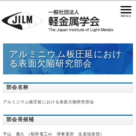
アルミニウム板圧延におけ
る表面欠陥研究部会
部会名称
アルミニウム板圧延における表面欠陥研究部会
部会長候補
平山 勝久 （昭和電工㈱ 堺事業所 生産技術部）