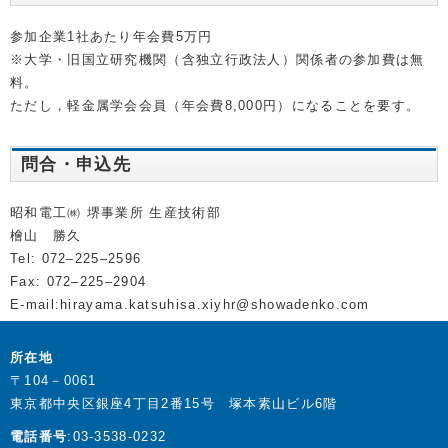
参加企業1社あたり年会費5万円
※大学・旧国立研究機関（含独立行政法人）関係者の参加費は無
料。
ただし，軽金属学会会員（年会費8,000円）になることを要す。
問合・申込先
昭和電工㈱ 堺事業所 生産技術部
檜山 勝久
Tel: 072–225–2596
Fax: 072–225–2904
E-mail:hirayama.katsuhisa.xiyhr@showadenko.com
所在地
〒104－0061
東京都中央区銀座4丁目2番15号 塚本素山ビル6階
電話番号
:03-3538-0232