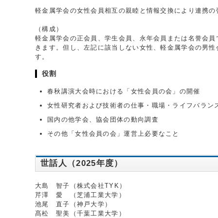
軽金属学会の女性会員相互の親睦と情報交換により連携の
（構成）
軽金属学会の正会員、学生会員、永年会員または名誉会員
きます。但し、左記に該当しない女性、軽金属学会の男性
す。
役割
春秋講演大会時における「女性会員の会」の開催
女性研究者および技術者の仕事・職場・ライフバラン
国内の他学会、協会団体の動向調査
その他「女性会員の会」運営上必要なこと
世話人（2025年度）
大島 智子（株式会社TYK）
芹澤 愛 （芝浦工業大学）
池尾 直子（神戸大学）
髙松 聖美（千葉工業大学）