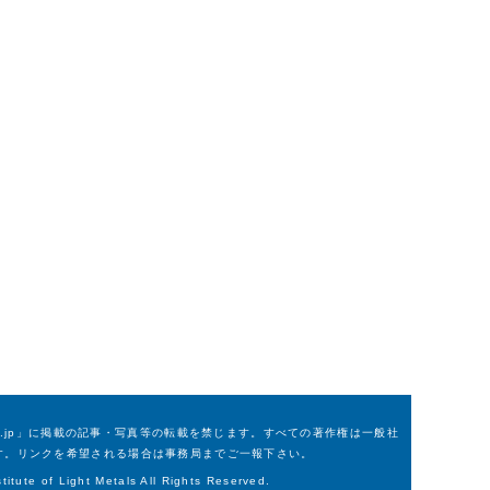
m.or.jp」に掲載の記事・写真等の転載を禁じます。すべての著作権は一般社
す。リンクを希望される場合は事務局までご一報下さい。
itute of Light Metals All Rights Reserved.