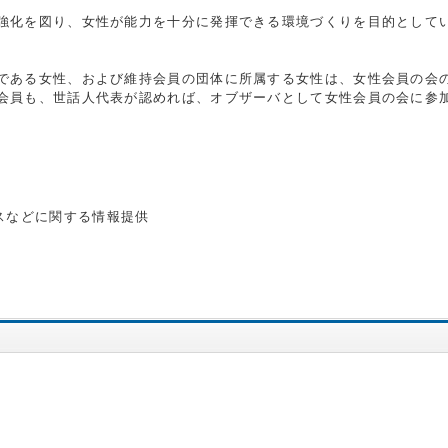
強化を図り、女性が能力を十分に発揮できる環境づくりを目的として
である女性、および維持会員の団体に所属する女性は、女性会員の会
会員も、世話人代表が認めれば、オブザーバとして女性会員の会に参
スなどに関する情報提供