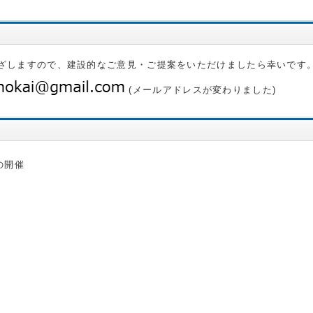
ざしますので、建設的なご意見・ご提案をいただけましたら幸いです
(メールアドレスが変わりました)
の開催