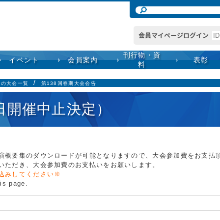
刊行物・資
イベント
会員案内
表彰
料
での大会一覧
第138回春期大会会告
3日開催中止決定）
演概要集のダウンロードが可能となりますので、大会参加費をお支払
いただき、大会参加費のお支払いをお願いします。
込みしてください※
his page.