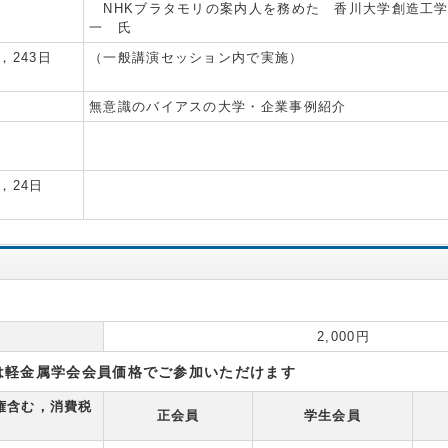
NHKブラタモリの案内人を務めた 香川大学創造工
一 氏
，243日
（一般講演セッション内で実施）
無意識のバイアスの大学・企業事例紹介
，24日
2,000円
は軽金属学会会員価格でご参加いただけます
権含む，消費税
正会員
学生会員