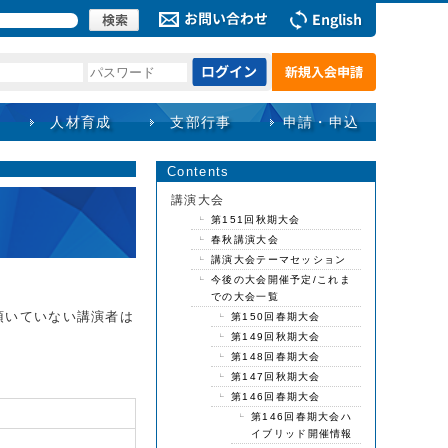
人材育成
支部行事
申請・申込
Contents
講演大会
第151回秋期大会
春秋講演大会
講演大会テーマセッション
今後の大会開催予定/これま
での大会一覧
頂いていない講演者は
第150回春期大会
第149回秋期大会
第148回春期大会
第147回秋期大会
第146回春期大会
第146回春期大会ハ
イブリッド開催情報