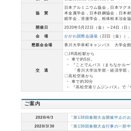
日本アルミニウム協会，日本マグ
協 賛
本金属学会，日本鉄鋼協会，日本
鏡学会，溶接学会，粉体粉末冶金
開催日
2020年5月22日（金）～24日（日
会 場
かがわ国際会議場
（22日（金））
懇親会会場
香川大学幸町キャンパス 大学会館
〇JR高松駅から
・ 車で約5分。
・ 『ことでんバス（まちなかルー
交 通
「香川大学法学部・経済学部」
〇高松空港から
・ 車で約30分
・ 『高松空港リムジンバス』で「
ご案内
2020/4/3
「第138回春期大会開催中止の
2020/3/30
「第138回春期大会行事の一部