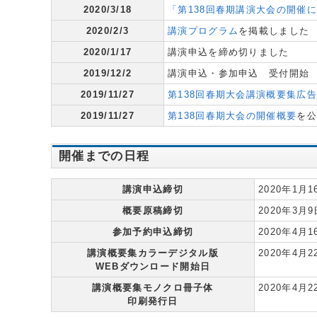
2020/3/18
「第138回春期講演大会の開催
2020/2/3
講演プログラム
を掲載しました
2020/1/17
講演申込を締め切りました
2019/12/2
講演申込・参加申込 受付開始
2019/11/27
第138回春期大会講演概要集広
2019/11/27
第138回春期大会の開催概要
を公
開催までの日程
講演申込締切
2020年1月
概要原稿締切
2020年3月
参加予約申込締切
2020年4
講演概要集カラーデジタル版
2020年4月
WEBダウンロード開始日
講演概要集モノクロ冊子体
2020年4月
印刷発行日