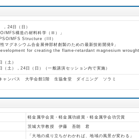
），24日（日）
SO/MFS構造の材料科学（Ⅲ）」
LPSO/MFS Structure（III）
燃性マグネシウム合金展伸部材創製のための最新技術開発9」
velopment for creating the flame-retardant magnesium wrought
日（土）
日（土），24日（日）（一般講演セッション内で実施）
町キャンパス 大学会館1階 生協食堂 ダイニング ソラミ
軽金属学会賞・軽金属功績賞・軽金属学会功労賞
茨城大学教授 伊藤 吾朗 君
「大地の成り立ちがわかれば、地域の風景が変わる」