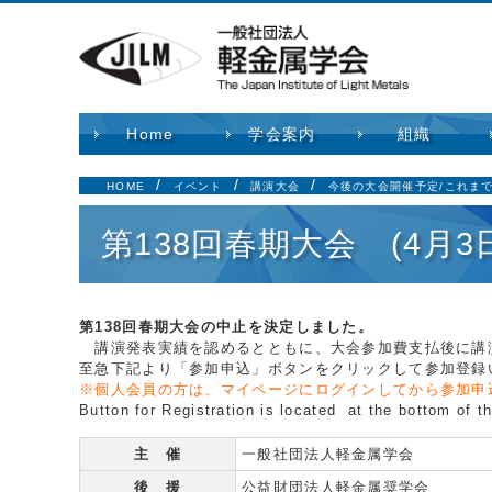
Home
学会案内
組織
HOME
イベント
講演大会
今後の大会開催予定/これま
第138回春期大会 (4月
第138回春期大会の中止を決定しました。
講演発表実績を認めるとともに、大会参加費支払後に講
至急下記より「参加申込」ボタンをクリックして参加登録
※個人会員の方は、マイページにログインしてから参加申
Button for Registration is located at the bottom of t
主 催
一般社団法人軽金属学会
後 援
公益財団法人軽金属奨学会