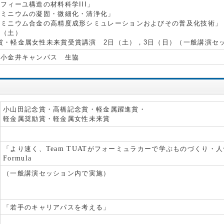
フィーユ構造の材料科学III」
ルミニウムの凝固・微細化・清浄化」
ルミニウム合金の高精度成形シミュレーションおよびその普及化技術」
（土）
賞・軽金属女性未来賞受賞講演 2日（土），3日（日）（一般講演セ
 小金井キャンパス 生協
小山田記念賞・高橋記念賞・軽金属躍進賞・
軽金属奨励賞・軽金属女性未来賞
「より速く、
Team TUAT
がフォーミュラカーで学ぶものづくり・人
Formula
（一般講演セッション内で実施）
「若手のキャリアパスを考える」