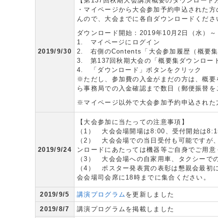
【第137回秋期大会講演概要のダウンロード
・マイページから大会参加予約申込された方の
んので、大会までに各自ダウンロードくださ
ダウンロード開始：2019年10月2日（水）～
1. マイページにログイン
2019/9/30
2. 右側のContents「大会参加履歴（概
3. 第137回秋期大会の「概要集ダウンロ
4. 「ダウンロード」ボタンをクリック
※ただし、参加費の入金がまだの方は、概要
ら事務局での入金確認まで数日（郵便振替を
※マイページ以外で大会参加予約申込された
【大会参加に当たっての注意事項】
（1） 大会会場開場は8:00、受付開始は8:
（2） 大会会場での当日受付も可能ですが、
2019/9/24
ンロードにあたっては機器等ご自身でご用意
（3） 大会会場への自家用車、タクシーで
（4） ポスター発表賞の表彰は懇親会最初
会会場司会席に18時までに集合ください。
2019/9/5
講演プログラム
を更新しました
2019/8/7
講演プログラムを掲載しました