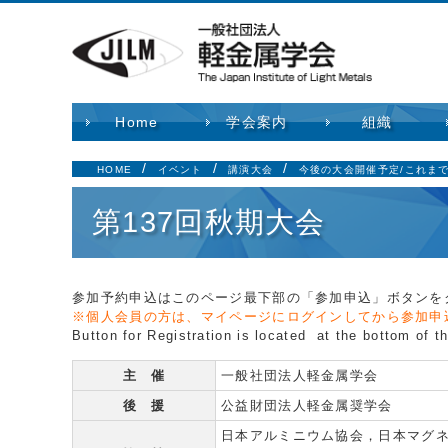
Home
学会案内
組織
HOME
イベント
講演大会
今後の大会開催予定/これま
第137回秋期大会
参加予約申込はこのページ最下部の「参加申込」ボタンを
※個人会員の方は、マイページにログインしてから参加申
Button for Registration is located at the bottom of t
主 催
一般社団法人軽金属学会
後 援
公益財団法人軽金属奨学会
日本アルミニウム協会，日本マグ