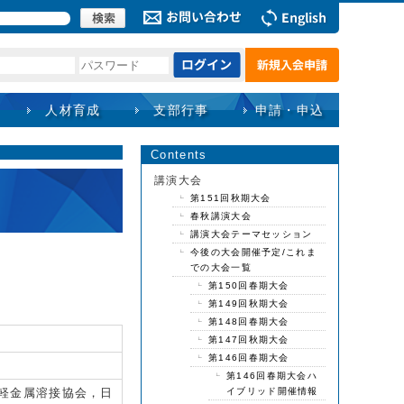
人材育成
支部行事
申請・申込
Contents
講演大会
第151回秋期大会
春秋講演大会
講演大会テーマセッション
今後の大会開催予定/これま
での大会一覧
第150回春期大会
第149回秋期大会
第148回春期大会
第147回秋期大会
第146回春期大会
第146回春期大会ハ
軽金属溶接協会，日
イブリッド開催情報