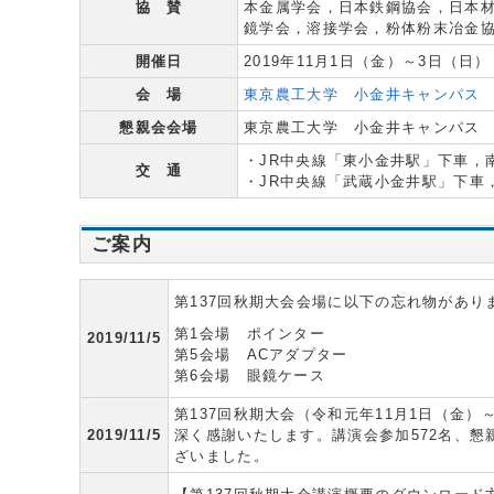
協 賛
本金属学会，日本鉄鋼協会，日本
鏡学会，溶接学会，粉体粉末冶金
開催日
2019年11月1日（金）～3日（日）
会 場
東京農工大学 小金井キャンパス
懇親会会場
東京農工大学 小金井キャンパス
・JR中央線「東小金井駅」下車，南口
交 通
・JR中央線「武蔵小金井駅」下車，
ご案内
第137回秋期大会会場に以下の忘れ物がありま
第1会場 ポインター
2019/11/5
第5会場 ACアダプター
第6会場 眼鏡ケース
第137回秋期大会（令和元年11月1日（金
2019/11/5
深く感謝いたします。講演会参加572名、懇
ざいました。