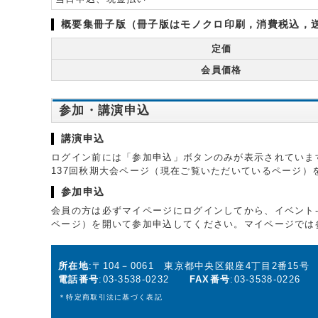
概要集冊子版（冊子版はモノクロ印刷，消費税込，送料
定価
会員価格
参加・講演申込
講演申込
ログイン前には「参加申込」ボタンのみが表示されていま
137回秋期大会ページ（現在ご覧いただいているページ
参加申込
会員の方は必ずマイページにログインしてから、イベント-
ページ）を開いて参加申込してください。マイページでは
所在地
:〒104－0061 東京都中央区銀座4丁目2番15
電話番号
:03-3538-0232
FAX番号
:03-3538-0226
＊
特定商取引法に基づく表記