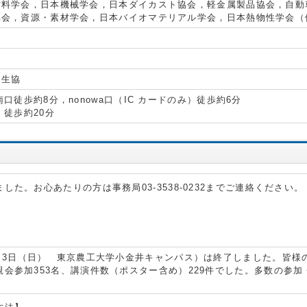
材料学会，日本機械学会，日本ダイカスト協会，軽金属製品協会，自動
協会，資源・素材学会，日本バイオマテリアル学会，日本熱物性学会（
 生協
徒歩約8分，nonowa口（IC カードのみ）徒歩約6分
徒歩約20分
した。お心あたりの方は事務局03-3538-0232までご連絡ください。
）～3日（日） 東京農工大学小金井キャンパス）は終了しました。皆様
親会参加353名、講演件数（ポスター含め）229件でした。多数の参