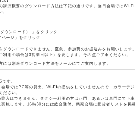
方法】
講演概要のダウンロード方法は下記の通りです。当日会場ではWi-F
い。
要集ダウンロード） 」をクリック
ードページ」をクリック
をダウンロードできません。至急、参加費のお振込みをお願いします
ご利用の場合は3営業日以上）を要します。その点ご了承ください。
方には別途ダウンロード方法をメールにてご案内します。
15です。
会場ではPC等の貸出、Wi-Fiの提供をしていませんので、カラーデ
ください。
の乗入はできません。タクシー利用の方は正門、あるいは東門にて下
に実施します。16時30分には総合受付、懇親会場に受賞者リストを掲