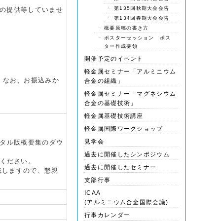
第135回秋期大会会告
iの提供等していませ
第134回春期大会会告
概要原稿の書き方
ポスターセッション ポス
ター作成要領
開催予定のイベント
軽金属セミナー「アルミニウム
。なお、お振込みか
合金の組織」
軽金属セミナー「マグネシウム
合金の基礎技術」
軽金属基礎技術講座
軽金属国際ワークショップ
見学会
ジタル版概要集のダウ
過去に開催したシンポジウム
車ください。
過去に開催したセミナー
載しますので、懇親
支部行事
ICAA
(アルミニウム合金国際会議)
行事カレンダー