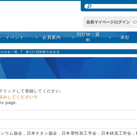
刊行物・資
イベント
会員案内
表彰
料
での大会一覧
第137回秋期大会会告
クリックして登録してください。
込みしてください※
his page.
ネシウム協会，日本チタン協会，日本塑性加工学会，日本鋳造工学会，