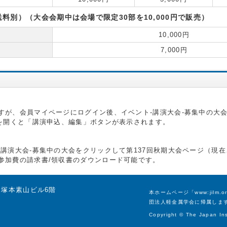
別）（大会会期中は会場で限定30部を10,000円で販売）
10,000円
7,000円
すが、会員マイページにログイン後、イベント-講演大会-募集中の大
）を開くと「講演申込、編集」ボタンが表示されます。
講演大会-募集中の大会をクリックして第137回秋期大会ページ（現
参加費の請求書/領収書のダウンロード可能です。
号 塚本素山ビル6階
本ホームページ「www:jil
団法人軽金属学会に帰属しま
Copyright © The Japan Inst