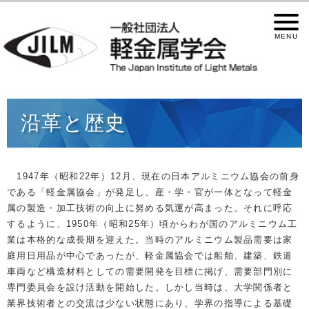
沿革と歴史
1947年（昭和22年）12月、現在の日本アルミニウム協会の前身
である「軽金属協会」が発足し、産・学・官が一体となって軽金
属の製造・加工技術の向上に努める気運が高まった。それに呼応
するように、1950年（昭和25年）頃からわが国のアルミニウム工
業は本格的な成長期を迎えた。当時のアルミニウム製品需要は家
庭用日用品が中心であったが、軽金属協会では船舶、建築、鉄道
車両など構造材料としての需要開発を目標に掲げ、需要部門別に
専門委員会を設け活動を開始した。しかし当時は、大学関係者と
業界技術者との交流は少ない状態にあり、学界の指導による基礎