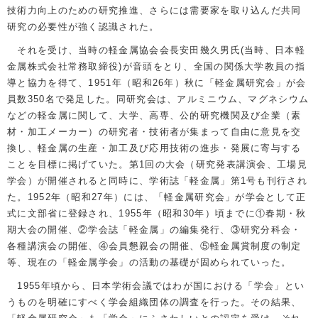
技術力向上のための研究推進、さらには需要家を取り込んだ共同
研究の必要性が強く認識された。
それを受け、当時の軽金属協会会長安田幾久男氏(当時、日本軽
金属株式会社常務取締役)が音頭をとり、全国の関係大学教員の指
導と協力を得て、1951年（昭和26年）秋に「軽金属研究会」が会
員数350名で発足した。同研究会は、アルミニウム、マグネシウム
などの軽金属に関して、大学、高専、公的研究機関及び企業（素
材・加工メーカー）の研究者・技術者が集まって自由に意見を交
換し、軽金属の生産・加工及び応用技術の進歩・発展に寄与する
ことを目標に掲げていた。第1回の大会（研究発表講演会、工場見
学会）が開催されると同時に、学術誌「軽金属」第1号も刊行され
た。1952年（昭和27年）には、「軽金属研究会」が学会として正
式に文部省に登録され、1955年（昭和30年）頃までに①春期・秋
期大会の開催、②学会誌「軽金属」の編集発行、③研究分科会・
各種講演会の開催、④会員懇親会の開催、⑤軽金属賞制度の制定
等、現在の「軽金属学会」の活動の基礎が固められていった。
1955年頃から、日本学術会議ではわが国における「学会」とい
うものを明確にすべく学会組織団体の調査を行った。その結果、