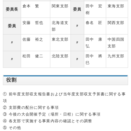
倉本 繁
関東支部
田中 宏
東海支部
委員長
委員
樹
安藤 哲也
北海道支
春名 匠
関西支部
委員
〃
部
佐藤 裕之
東北支部
田中 康
中国四国
〃
〃
弘
支部
松田 健二
北陸支部
田中 將
九州支部
〃
〃
巳
役割
① 前年度支部収支報告書および当年度支部収支予算書に関する事
項
② 支部費の配分に関する事項
③ 今後の大会開催予定（場所・日程）に関する事項
④ 各支部で実施する事業内容の確認とその調整
⑤ その他