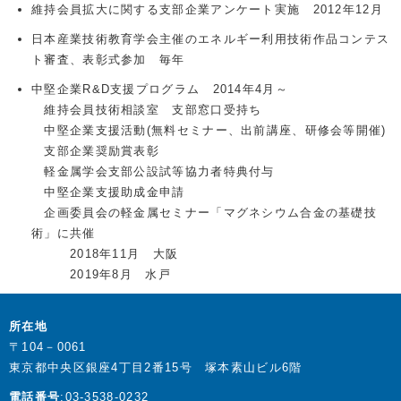
維持会員拡大に関する支部企業アンケート実施 2012年12月
日本産業技術教育学会主催のエネルギー利用技術作品コンテス
ト審査、表彰式参加 毎年
中堅企業R&D支援プログラム 2014年4月～
維持会員技術相談室 支部窓口受持ち
中堅企業支援活動(無料セミナー、出前講座、研修会等開催)
支部企業奨励賞表彰
軽金属学会支部公設試等協力者特典付与
中堅企業支援助成金申請
企画委員会の軽金属セミナー「マグネシウム合金の基礎技
術」に共催
2018年11月 大阪
2019年8月 水戸
所在地
〒104－0061
東京都中央区銀座4丁目2番15号 塚本素山ビル6階
電話番号
:03-3538-0232