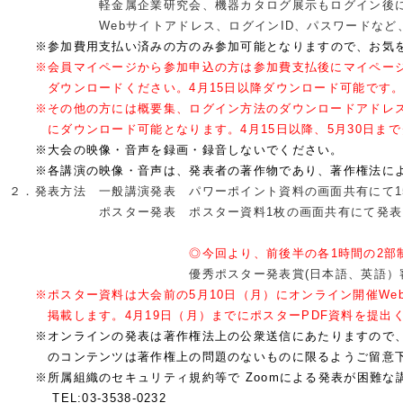
　　　　　　　軽金属企業研究会、機器カタログ展示もログイン後
　　　　　　　Webサイトアドレス、ログインID、パスワードな
※参加費用支払い済みの方のみ参加可能となりますので、お気
　　※会員マイページから参加申込の方は参加費支払後にマイペー
　　　ダウンロードください。4月15日以降ダウンロード可能です
　　※その他の方には概要集、ログイン方法のダウンロードアドレ
　　　にダウンロード可能となります。4月15日以降、5月30日ま
　　※大会の映像・音声を録画・録音しないでください。
　　※各講演の映像・音声は、発表者の著作物であり、著作権法に
２．発表方法　一般講演発表　パワーポイント資料の画面共有にて1
　　　　　　　ポスター発表　ポスター資料1枚の画面共有にて発表
◎今回より、前後半の各1時間の2部
　　　　　　　　　　　　　　優秀ポスター発表賞(日本語、英語）
※ポスター資料は大会前の5月10日（月）にオンライン開催W
　　　掲載します。
4月19日（月）までにポスターPDF資料を提出
※オンラインの発表は著作権法上の公衆送信にあたりますので
　　　のコンテンツは著作権上の問題のないものに限るようご留意
　　※所属組織のセキュリティ規約等で Zoomによる発表が困難
　　　 TEL:03-3538-0232　