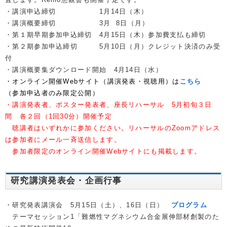
・講演申込締切 1月14日（木）
・講演概要締切 3月 8日（月）
・第１期早期参加申込締切 4月15日（木）参加費支払も締切
・第２期参加申込締切 5月10日（月）クレジット決済のみ受
付
・講演概要集ダウンロード開始 4月14日（水）
・
オンライン開催Webサイト（講演発表・視聴用）は
こちら
（参加申込者のみ限定公開）
・講演発表者、ポスター発表者、座長リハーサル 5月初旬３日
間 各２回（1回30分）開催予定
聴講者はいずれかに参加ください。リハーサルのZoomアドレス
は参加者にメール一斉送信します。
参加者限定のオンライン開催Webサイトにも掲載します。
研究講演発表会・企画行事
・研究発表講演会 5月15日（土）、16日（日）
プログラム
テーマセッション1「難燃性マグネシウム合金展伸部材創製のた