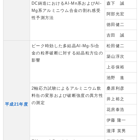
DC鋳造におけるAl-Mn系およびAl-
森下 誠
Mg系アルミニウム合金の割れ感受
阿部光宏
性予測方法
徳田健二
吉田 誠
ピーク時効した多結晶Al-Mg-Si合
松田健二
金の粒界破断に対する結晶粒方位の
築山淳次
影響
上谷保裕
池野 進
2軸応力試験によるアルミニウム飲
桑原利彦
料缶の変形および破断強度の異方性
井上裕之
の測定
平成21年度
花房泰浩
伊藤 隆一
瀧澤 英男