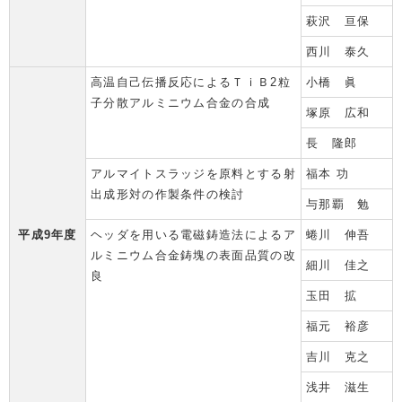
萩沢 亘保
西川 泰久
高温自己伝播反応によるＴｉＢ2粒
小橋 眞
子分散アルミニウム合金の合成
塚原 広和
長 隆郎
アルマイトスラッジを原料とする射
福本 功
出成形対の作製条件の検討
与那覇 勉
平成9年度
ヘッダを用いる電磁鋳造法によるア
蜷川 伸吾
ルミニウム合金鋳塊の表面品質の改
細川 佳之
良
玉田 拡
福元 裕彦
吉川 克之
浅井 滋生