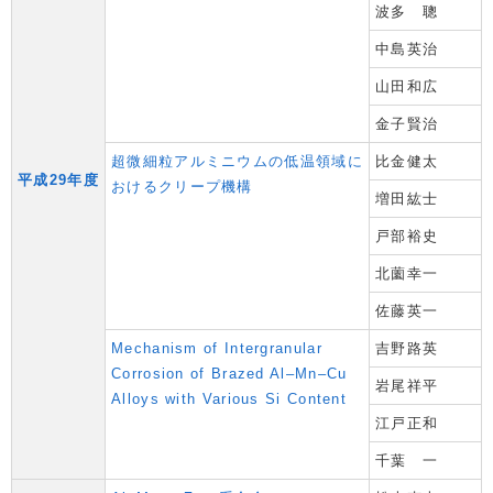
波多 聰
中島英治
山田和広
金子賢治
超微細粒アルミニウムの低温領域に
比金健太
平成29年度
おけるクリープ機構
増田紘士
戸部裕史
北薗幸一
佐藤英一
Mechanism of Intergranular
吉野路英
Corrosion of Brazed Al–Mn–Cu
岩尾祥平
Alloys with Various Si Content
江戸正和
千葉 一