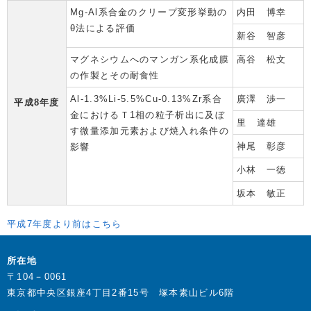
Mg-Al系合金のクリープ変形挙動の
内田 博幸
θ法による評価
新谷 智彦
マグネシウムへのマンガン系化成膜
高谷 松文
の作製とその耐食性
Al-1.3%Li-5.5%Cu-0.13%Zr系合
廣澤 渉一
平成8年度
金におけるＴ1相の粒子析出に及ぼ
里 達雄
す微量添加元素および焼入れ条件の
神尾 彰彦
影響
小林 一徳
坂本 敏正
平成7年度より前はこちら
所在地
〒104－0061
東京都中央区銀座4丁目2番15号 塚本素山ビル6階