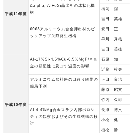
&alpha;-AlFeSi晶出相の球状化機
福岡 潔
構
平成11年度
吉田 英雄
6063アルミニウム合金押出材のピ
箕田 正
ックアップ欠陥発生機構
早川 秀哉
吉田 英雄
Al-17%Si-4.5%Cu-0.5%MgP/M合
石原 知
金の超塑性に及ぼす温度の影響
近藤 幹夫
アルミニウム飲料缶の口絞り限界の
正田 良治
簡易予測
藤原 昭文
竹内 久司
平成10年度
Al-4.4%Mg合金スラブ内部ポロシ
長海 博文
ティの観察およびその生成機構の検
小松 健
討
植松 勝