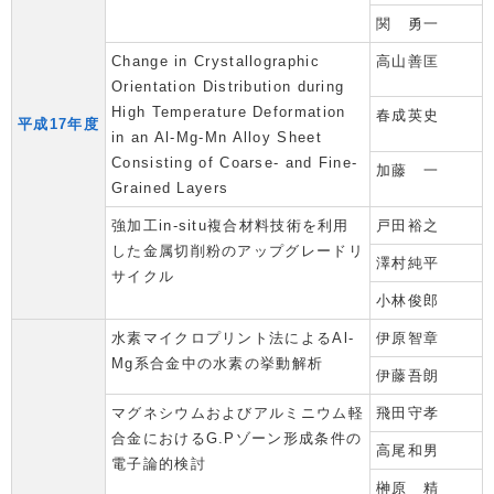
関 勇一
Change in Crystallographic
高山善匡
Orientation Distribution during
High Temperature Deformation
春成英史
平成17年度
in an Al-Mg-Mn Alloy Sheet
Consisting of Coarse- and Fine-
加藤 一
Grained Layers
強加工in-situ複合材料技術を利用
戸田裕之
した金属切削粉のアップグレードリ
澤村純平
サイクル
小林俊郎
水素マイクロプリント法によるAl-
伊原智章
Mg系合金中の水素の挙動解析
伊藤吾朗
マグネシウムおよびアルミニウム軽
飛田守孝
合金におけるG.Pゾーン形成条件の
高尾和男
電子論的検討
榊原 精