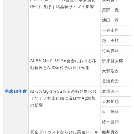
特性に及ぼす結晶粒サイズの影響
原野 徹
池田 淳
一谷幸司
趙 丕植
竹島義雄
Al-5%Mg-0.3%Sc合金における移
伊原健太郎
動粒界とAl3Sc粒子の相互作用
大賀浩次
美浦康宏
平成19年度
Al-3%Mg-1%Cu合金の時効硬化お
廣澤渉一
よびナノ析出組織に及ぼすAg添加
大村知也
の影響
里 達雄
鈴木義和
真空ダイカストならびに高速ロール
熊井真次