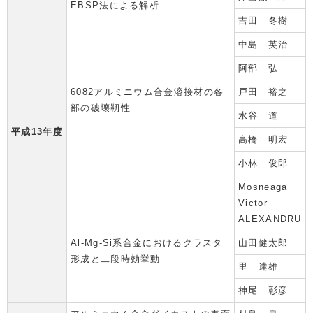
EBSP法による解析
吉田 冬樹
中島 英治
阿部 弘
6082アルミニウム合金溶接材の各
戸田 裕之
部の破壊靭性
水谷 道
平成13年度
高橋 明宏
小林 俊郎
Mosneaga
Victor
ALEXANDRU
Al-Mg-Si系合金におけるクラスタ
山田健太郎
形成と二段時効挙動
里 達雄
神尾 彰彦