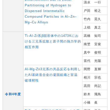
清水 一行
Partitioning of Hydrogen to
戸田 裕之
Dispersed Intermetallic
Compound Particles in Al‒Zn‒
竹内 晃久
Mg‒Cu Alloys
上椙 真之
Ti-Al-Zr系β固溶体中の1473Kにお
高橋 知司
ける三元系拡散と原子間の熱力学的
南埜 宜俊
相互作用
真中 俊明
當代 光陽
Al-Mg-Zn3元系の共晶反応を利用し
岡野 直輝
たAl基鋳造合金の凝固組織と室温
相川 宗也
破壊靭性
高田 尚記
令和4年度
鈴木 飛鳥
小橋 眞