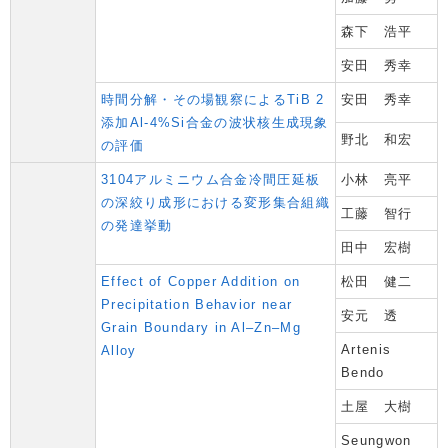
森下 浩平
安田 秀幸
時間分解・その場観察によるTiB 2
安田 秀幸
添加Al-4%Si合金の波状核生成現象
野北 和宏
の評価
3104アルミニウム合金冷間圧延板
小林 亮平
の深絞り成形における変形集合組織
工藤 智行
の発達挙動
田中 宏樹
Effect of Copper Addition on
松田 健二
Precipitation Behavior near
安元 透
Grain Boundary in Al–Zn–Mg
Artenis
Alloy
Bendo
土屋 大樹
Seungwon