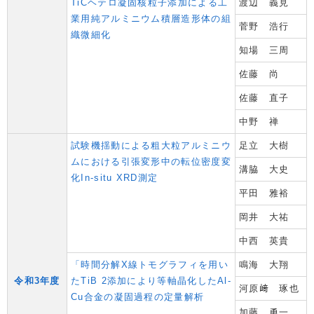
TiCヘテロ凝固核粒子添加による工
渡辺 義見
業用純アルミニウム積層造形体の組
菅野 浩行
織微細化
知場 三周
佐藤 尚
佐藤 直子
中野 禅
試験機揺動による粗大粒アルミニウ
足立 大樹
ムにおける引張変形中の転位密度変
溝脇 大史
化In-situ XRD測定
平田 雅裕
岡井 大祐
中西 英貴
「時間分解X線トモグラフィを用い
鳴海 大翔
令和3年度
たTiB 2添加により等軸晶化したAl-
河原﨑 琢也
Cu合金の凝固過程の定量解析
加藤 勇一