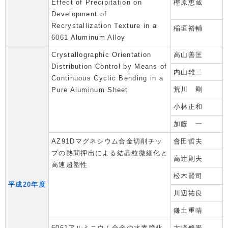
Effect of Precipitation on
樫原恵蔵
Development of
Recrystallization Texture in a
稲垣裕輔
6061 Aluminum Alloy
Crystallographic Orientation
高山善匡
Distribution Control by Means of
内山雄二
Continuous Cyclic Bending in a
荒川 剛
Pure Aluminum Sheet
小林正和
加藤 一
AZ91Dマグネシウム合金切削チッ
會田哲夫
プの熱間押出による結晶粒微細化と
高辻則夫
高速超塑性
松木賢司
平成20年度
川辺祐良
鎌土重晴
6061アルミニウム合金の水素脆化
大崎修平