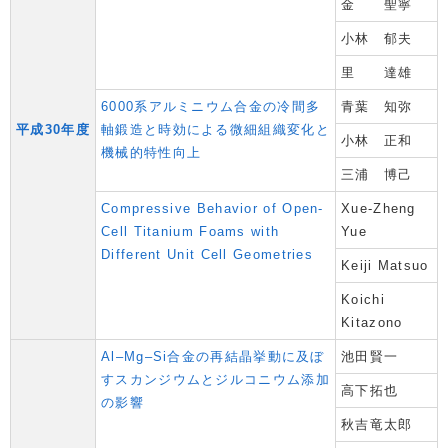
金 聖寧
小林 郁夫
里 達雄
6000系アルミニウム合金の冷間多
青葉 知弥
平成30年度
軸鍛造と時効による微細組織変化と
小林 正和
機械的特性向上
三浦 博己
Compressive Behavior of Open-
Xue-Zheng
Cell Titanium Foams with
Yue
Different Unit Cell Geometries
Keiji Matsuo
Koichi
Kitazono
Al–Mg–Si合金の再結晶挙動に及ぼ
池田賢一
すスカンジウムとジルコニウム添加
高下拓也
の影響
秋吉竜太郎