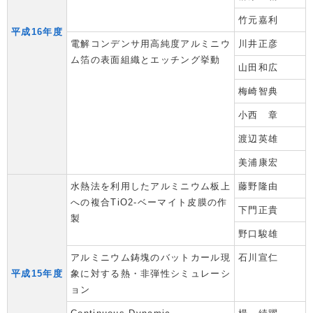
竹元嘉利
平成16年度
電解コンデンサ用高純度アルミニウ
川井正彦
ム箔の表面組織とエッチング挙動
山田和広
梅崎智典
小西 章
渡辺英雄
美浦康宏
水熱法を利用したアルミニウム板上
藤野隆由
への複合TiO2-ベーマイト皮膜の作
下門正貴
製
野口駿雄
アルミニウム鋳塊のバットカール現
石川宣仁
平成15年度
象に対する熱・非弾性シミュレーシ
ョン