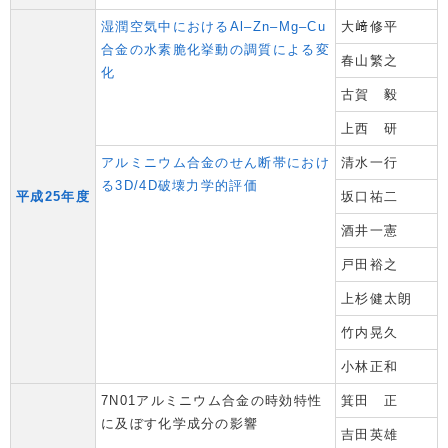
湿潤空気中におけるAl–Zn–Mg–Cu
大﨑修平
合金の水素脆化挙動の調質による変
春山繁之
化
古賀 毅
上西 研
アルミニウム合金のせん断帯におけ
清水一行
る3D/4D破壊力学的評価
平成25年度
坂口祐二
酒井一憲
戸田裕之
上杉健太朗
竹内晃久
小林正和
7N01アルミニウム合金の時効特性
箕田 正
に及ぼす化学成分の影響
吉田英雄