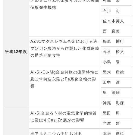
アルミニウム合金ダイカストの表面
村島 泉
偏析発生機構
石川 明
佐々木英人
西 直美
AZ91マグネシウム合金における過
梅原 博行
マンガン酸浴から作製した化成皮膜
平成12年度
高谷 松文
の構造と耐食性
小島 陽
Al-Si-Cu-Mg合金鋳物の疲労特性に
黒木 康徳
及ぼす鋳造欠陥とFe系化合物の影
田中 徹
響
里 達雄
神尾 彰彦
Al-Si合金ろう材の電気化学的性質
黒田 周
に及ぼすCuとZn展かの影響
当摩 建
純アルミニウム中における
本居 徹也