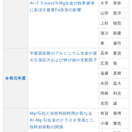
Al–7.3 mass%Mg合金の粒界破壊
大手 里奈
に及ぼす微量Fe添加の影響
山田 貴洋
上杉 徳照
瀧川 順庸
東 健司
半凝固状態のアルミニウム合金の最
高井 量資
大引張応力および伸び値の支配因子
広原 嶺
遠藤 直輝
令和元年度
永田 益大
岡根 利光
吉田 誠
Mg/Si比と自然時効時間が異なる
有賀 康博
Al-Mg-Si合金のクラスタ形成と二
小塚 雅也
段時効挙動の関係