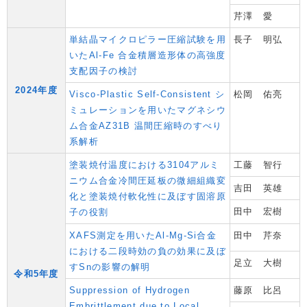
芹澤 愛
単結晶マイクロピラー圧縮試験を用
長子 明弘
いたAl-Fe 合金積層造形体の高強度
支配因子の検討
2024年度
Visco-Plastic Self-Consistent シ
松岡 佑亮
ミュレーションを用いたマグネシウ
ム合金AZ31B 温間圧縮時のすべり
系解析
塗装焼付温度における3104アルミ
工藤 智行
ニウム合金冷間圧延板の微細組織変
吉田 英雄
化と塗装焼付軟化性に及ぼす固溶原
田中 宏樹
子の役割
XAFS測定を用いたAl-Mg-Si合金
田中 芹奈
における二段時効の負の効果に及ぼ
足立 大樹
すSnの影響の解明
令和5年度
Suppression of Hydrogen
藤原 比呂
Embrittlement due to Local