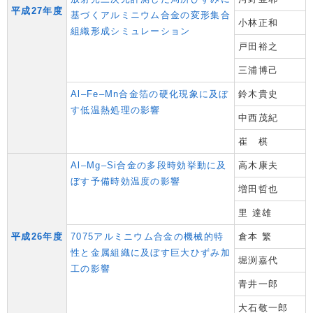
平成27年度
基づくアルミニウム合金の変形集合
小林正和
組織形成シミュレーション
戸田裕之
三浦博己
Al–Fe–Mn合金箔の硬化現象に及ぼ
鈴木貴史
す低温熱処理の影響
中西茂紀
崔 棋
Al–Mg–Si合金の多段時効挙動に及
高木康夫
ぼす予備時効温度の影響
増田哲也
里 達雄
平成26年度
7075アルミニウム合金の機械的特
倉本 繁
性と金属組織に及ぼす巨大ひずみ加
堀渕嘉代
工の影響
青井一郎
大石敬一郎