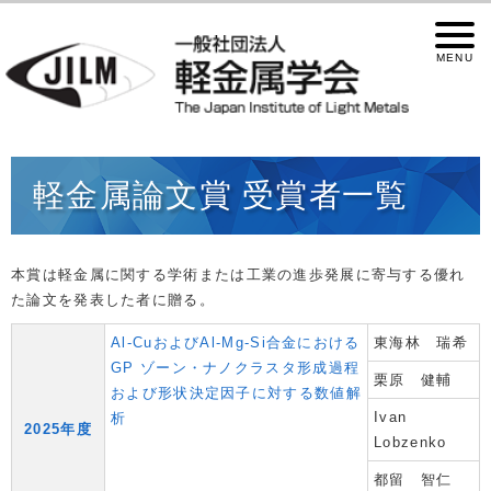
軽金属論文賞 受賞者一覧
本賞は軽金属に関する学術または工業の進歩発展に寄与する優れ
た論文を発表した者に贈る。
Al-CuおよびAl-Mg-Si合金における
東海林 瑞希
GP ゾーン・ナノクラスタ形成過程
栗原 健輔
および形状決定因子に対する数値解
Ivan
析
2025年度
Lobzenko
都留 智仁