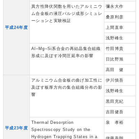
異方性降伏関数を用いたアルミニウ
彌永大作
ム合金板の液圧バルジ成形シミュレ
桑原利彦
ーションと実験検証
平成24年度
上間直幸
浅野峰生
Al–Mg–Si系合金の再結晶集合組織
竹田博貴
形成に及ぼす冷間圧延率の影響
日比野旭
高田 健
アルミニウム合金板の曲げ加工性に
伊川慎吾
及ぼす板厚方向の集合組織分布の影
浅野峰生
響
黒田充紀
吉田健吾
Thermal Desorption
泉 孝裕
平成23年度
Spectroscopy Study on the
Hydrogen Trapping States in a
伊藤吾朗