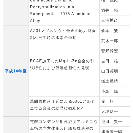
Continuous Dynamic
楊 続躍
Recrystallization in a
酒井 拓
Superplastic 7075 Aluminum
三浦博己
Alloy
AZ31マグネシウム合金の応力腐食
倉本 繁
割れ発生時の水素の挙動
荒木一郎
菅野幹宏
ECAE加工したMg-Li-Zn合金の引
吉田 雄
張特性および低温超塑性の発現
平成14年度
山田英明
鎌土重晴
小島 陽
温間異周速圧延による6061アルミ
崔 祺
ニウム合金の結晶粒微細化<
大堀紘一
電解コンデンサ用高純度アルミニウ
池田 賢一
ム箔の立方体集合組織形成過程の
津曲兼一郎