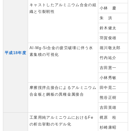
キャストしたアルミニウム合金の組
小林 慶
織と引裂靭性
朱 洪
鈴木健太
羽賀俊雄
Al-Mg-Si合金の疲労破壊に伴う水
堀川敬太郎
平成18年度
素集積の可視化
竹内祐介
吉田憲一
小林秀敏
摩擦撹拌点接合によるアルミニウム
田中晃二
合金板と鋼板の異種金属接合
熊谷正樹
吉田英雄
工業用純アルミニウムにおけるFe
梶原 桂
の析出挙動のモデル化
杉崎康昭