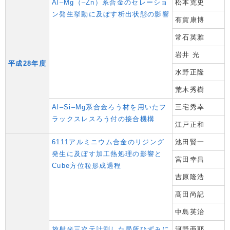
Al–Mg（–Zn）系合金のセレーショ
松本克史
ン発生挙動に及ぼす析出状態の影響
有賀康博
常石英雅
岩井 光
平成28年度
水野正隆
荒木秀樹
Al–Si–Mg系合金ろう材を用いたフ
三宅秀幸
ラックスレスろう付の接合機構
江戸正和
6111アルミニウム合金のリジング
池田賢一
発生に及ぼす加工熱処理の影響と
宮田幸昌
Cube方位粒形成過程
吉原隆浩
髙田尚記
中島英治
放射光三次元計測した局所ひずみに
河野亜耶