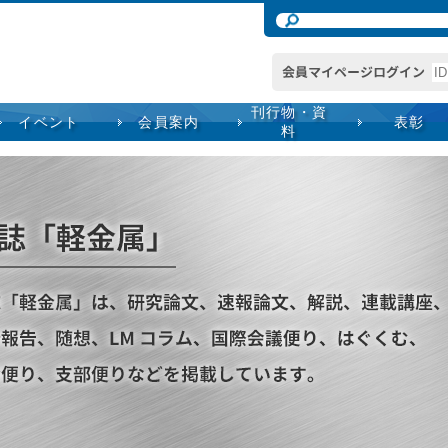
刊行物・資
イベント
会員案内
表彰
料