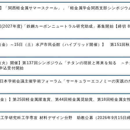
催】「関西軽金属サマースクール」，「軽金属学会関西支部シンポジウ
(2027年度)「鉄鋼カーボンニュートラル研究助成」募集開始【締切 
3日（金）～15日（土）水戸市民会館（ハイブリッド開催）】 第151回
3日（火）開催】第137回シンポジウム「チタンの現状と将来を知る ～
申込受付開始
】日本学術会議主催学術フォーラム「サーキュラーエコノミーの実践の
（金）】第25回軽金属躍進賞、第44回軽金属奨励賞、第18回軽金属女
工学研究科工学専攻 材料デザイン分野 助教公募（2026年9月15日