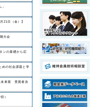
ム」
8月21日（金）】
秋期大会
チタンの基礎から応
ための社会課題と学
性未来賞 受賞者決
締切）